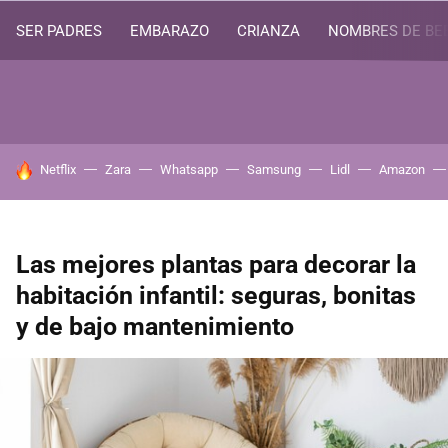
SER PADRES
EMBARAZO
CRIANZA
NOMBRES DE BE
HOY SE HABLA DE
Netflix
Zara
Whatsapp
Samsung
Lidl
Amazon
Las mejores plantas para decorar la
habitación infantil: seguras, bonitas
y de bajo mantenimiento