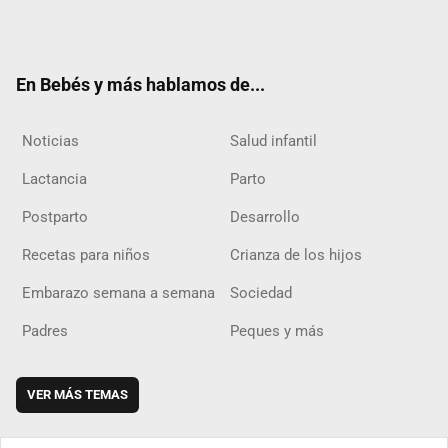
Twit
Fac
Yout
Inst
RSS
Flip
ter
ebo
ube
agra
boar
ok
m
d
En Bebés y más hablamos de...
Noticias
Salud infantil
Lactancia
Parto
Postparto
Desarrollo
Recetas para niños
Crianza de los hijos
Embarazo semana a semana
Sociedad
Padres
Peques y más
VER MÁS TEMAS