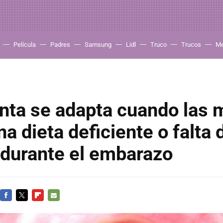
Película
Padres
Samsung
Lidl
Truco
Trucos
Me
nta se adapta cuando las
na dieta deficiente o falta 
 durante el embarazo
FACEBOOK
TWITTER
FLIPBOARD
E-
MAIL