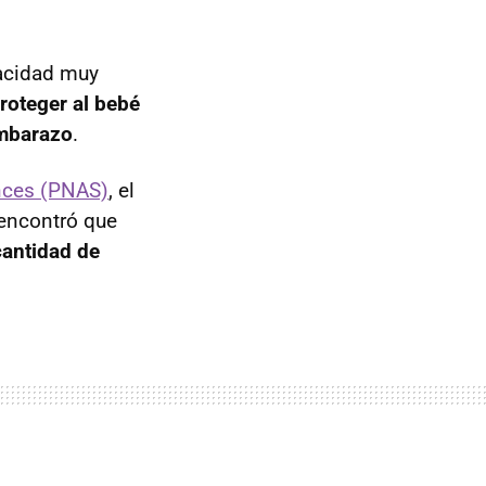
pacidad muy
roteger al bebé
embarazo
.
nces (PNAS)
, el
 encontró que
cantidad de