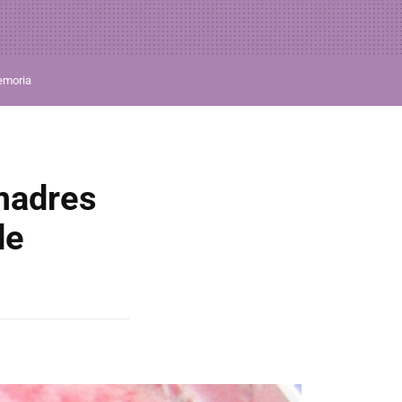
moria
 madres
de