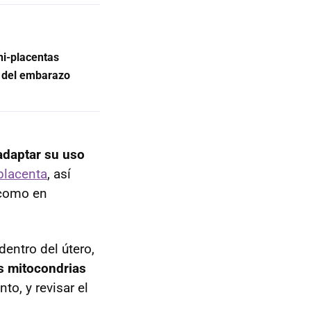
ni-placentas
s del embarazo
adaptar su uso
placenta
, así
 como en
dentro del útero,
s mitocondrias
to, y revisar el