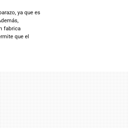
arazo, ya que es
 Además,
n fabrica
ermite que el