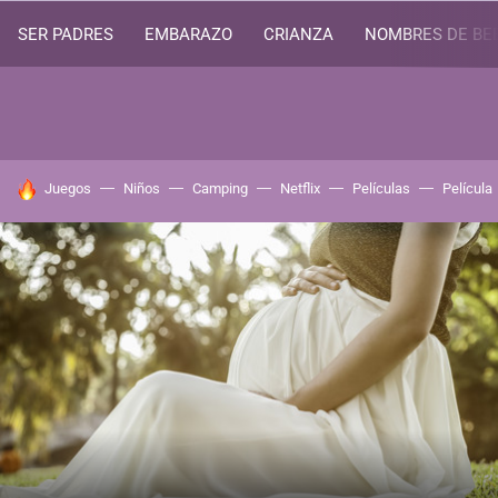
SER PADRES
EMBARAZO
CRIANZA
NOMBRES DE BE
HOY SE HABLA DE
Juegos
Niños
Camping
Netflix
Películas
Película