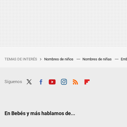
TEMAS DE INTERÉS
Nombres de niños
Nombres de niñas
Emb
Síguenos
Twit
Fac
Yout
Inst
RSS
Flip
ter
ebo
ube
agra
boar
ok
m
d
En Bebés y más hablamos de...