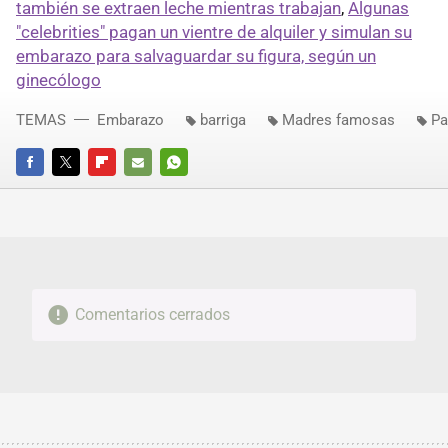
también se extraen leche mientras trabajan
,
Algunas
"celebrities" pagan un vientre de alquiler y simulan su
embarazo para salvaguardar su figura, según un
ginecólogo
TEMAS
Embarazo
barriga
Madres famosas
Pa
FACEBOOK
TWITTER
FLIPBOARD
E-
WHATSAPP
MAIL
Comentarios cerrados