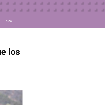
Truco
ue los