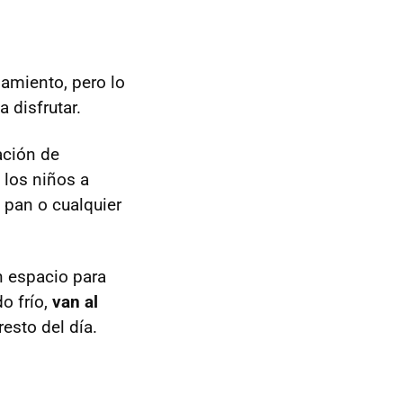
pamiento, pero lo
 disfrutar.
ación de
 los niños a
l pan o cualquier
en espacio para
o frío,
van al
resto del día.