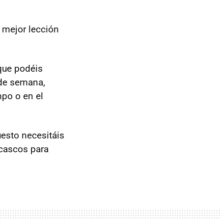
 mejor lección
que podéis
 de semana,
mpo o en el
uesto necesitáis
y cascos para