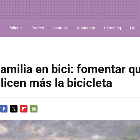
Película
Padres
Youtube
Whatsapp
Samsung
Lidl
familia en bici: fomentar q
ilicen más la bicicleta
FACEBOOK
TWITTER
FLIPBOARD
E-
MAIL