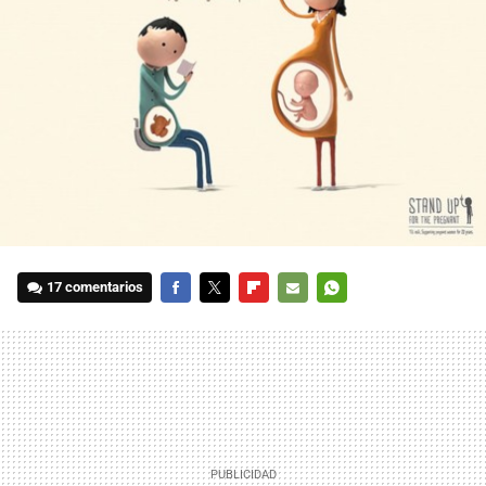
17 comentarios
FACEBOOK
TWITTER
FLIPBOARD
E-
WHATSAPP
MAIL