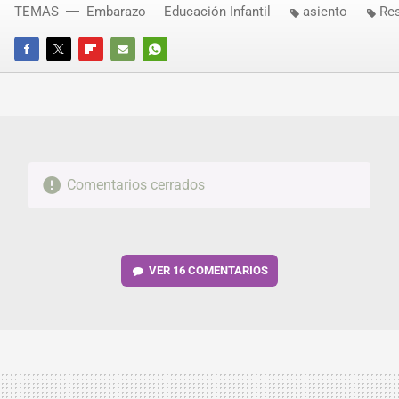
TEMAS
Embarazo
Educación Infantil
asiento
Re
FACEBOOK
TWITTER
FLIPBOARD
E-
WHATSAPP
MAIL
Comentarios cerrados
VER
16 COMENTARIOS