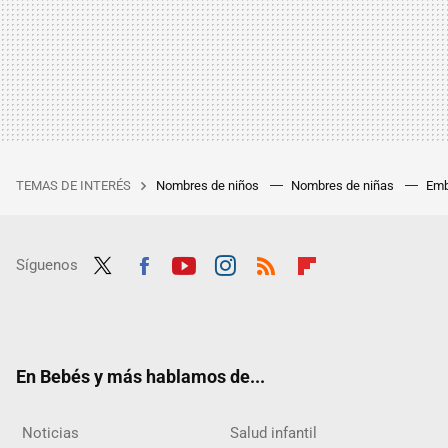
TEMAS DE INTERÉS
Nombres de niños
Nombres de niñas
Emb
Síguenos
Twit
Fac
Yout
Inst
RSS
Flip
ter
ebo
ube
agra
boar
ok
m
d
En Bebés y más hablamos de...
Noticias
Salud infantil