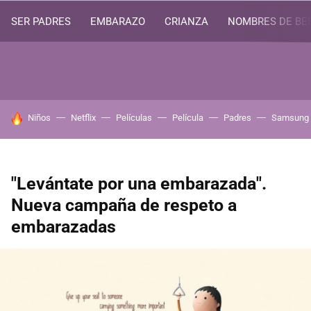
SER PADRES
EMBARAZO
CRIANZA
NOMBRES DE BE
HOY SE HABLA DE
Niños
Netflix
Películas
Película
Padres
Samsung
"Levántate por una embarazada".
Nueva campaña de respeto a
embarazadas