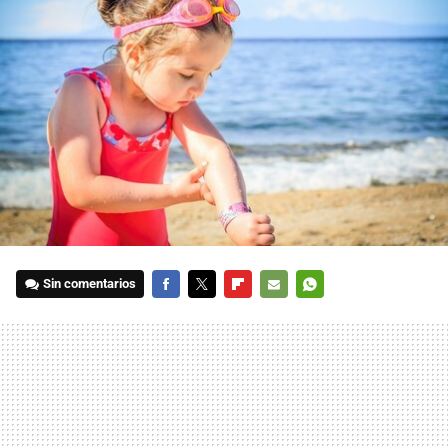
Sin comentarios
FACEBOOK
TWITTER
FLIPBOARD
E-
WHATSAPP
MAIL