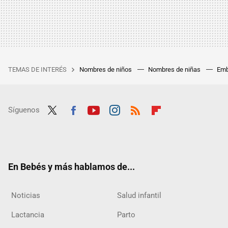
TEMAS DE INTERÉS
Nombres de niños
Nombres de niñas
Emb
Síguenos
Twit
Fac
Yout
Inst
RSS
Flip
ter
ebo
ube
agra
boar
ok
m
d
En Bebés y más hablamos de...
Noticias
Salud infantil
Lactancia
Parto