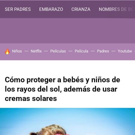
SER PADRES
EMBARAZO
CRIANZA
NOMBRES DE BE
HOY SE HABLA DE
Niños
Netflix
Películas
Película
Padres
Youtube
Cómo proteger a bebés y niños de
los rayos del sol, además de usar
cremas solares