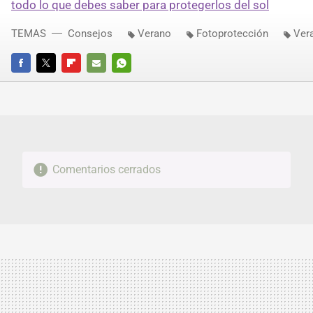
todo lo que debes saber para protegerlos del sol
TEMAS
Consejos
Verano
Fotoprotección
Ver
FACEBOOK
TWITTER
FLIPBOARD
E-
WHATSAPP
MAIL
Comentarios cerrados