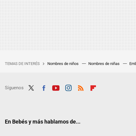
TEMAS DE INTERÉS
Nombres de niños
Nombres de niñas
Emb
Síguenos
Twit
Fac
Yout
Inst
RSS
Flip
ter
ebo
ube
agra
boar
ok
m
d
En Bebés y más hablamos de...