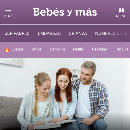
MENÚ
NUEVO
SER PADRES
EMBARAZO
CRIANZA
NOMBRES DE BE
HOY SE HABLA DE
Juegos
Niños
Camping
Netflix
Películas
Película