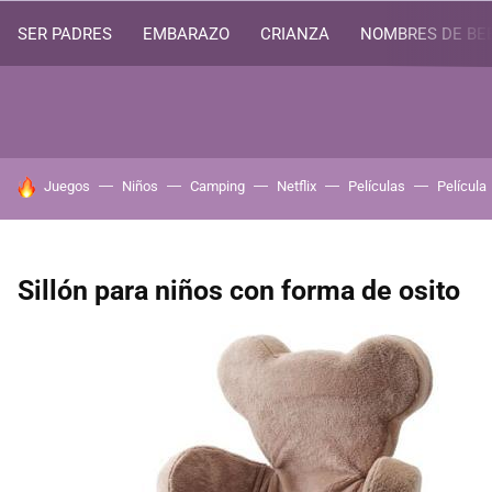
SER PADRES
EMBARAZO
CRIANZA
NOMBRES DE BE
HOY SE HABLA DE
Juegos
Niños
Camping
Netflix
Películas
Película
Sillón para niños con forma de osito