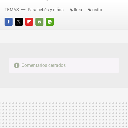
TEMAS
Para bebés y niños
Ikea
osito
FACEBOOK
TWITTER
FLIPBOARD
E-
WHATSAPP
MAIL
Comentarios cerrados