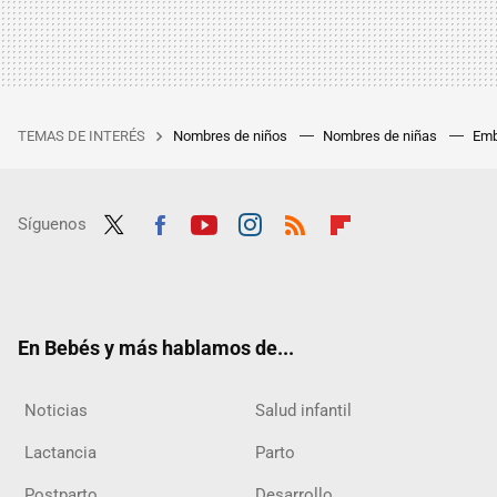
TEMAS DE INTERÉS
Nombres de niños
Nombres de niñas
Emb
Síguenos
Twit
Fac
Yout
Inst
RSS
Flip
ter
ebo
ube
agra
boar
ok
m
d
En Bebés y más hablamos de...
Noticias
Salud infantil
Lactancia
Parto
Postparto
Desarrollo