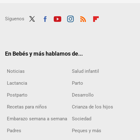
Síguenos
Twit
Fac
Yout
Inst
RSS
Flip
ter
ebo
ube
agra
boar
ok
m
d
En Bebés y más hablamos de...
Noticias
Salud infantil
Lactancia
Parto
Postparto
Desarrollo
Recetas para niños
Crianza de los hijos
Embarazo semana a semana
Sociedad
Padres
Peques y más