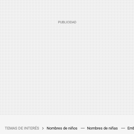
TEMAS DE INTERÉS
Nombres de niños
Nombres de niñas
Emb