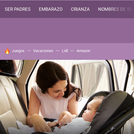
SER PADRES
EMBARAZO
CRIANZA
NOMBRES DE BE
HOY SE HABLA DE
Juegos
Vacaciones
Lidl
Amazon