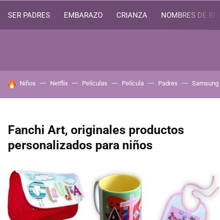
SER PADRES
EMBARAZO
CRIANZA
NOMBRES DE BE
HOY SE HABLA DE
Niños
Netflix
Películas
Película
Padres
Samsung
Fanchi Art, originales productos
personalizados para niños