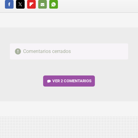
FACEBOOK
TWITTER
FLIPBOARD
E-
WHATSAPP
MAIL
Comentarios cerrados
VER
2 COMENTARIOS