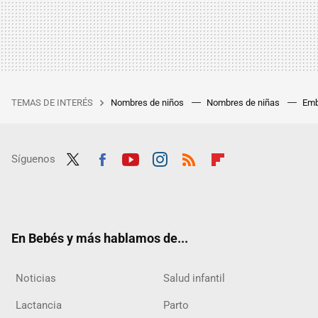
TEMAS DE INTERÉS
Nombres de niños
Nombres de niñas
Emb
Síguenos
Twit
Fac
Yout
Inst
RSS
Flip
ter
ebo
ube
agra
boar
ok
m
d
En Bebés y más hablamos de...
Noticias
Salud infantil
Lactancia
Parto