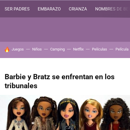
SER PADRES
EMBARAZO
CRIANZA
NOMBRES DE BE
HOY SE HABLA DE
Juegos
Niños
Camping
Netflix
Películas
Película
Barbie y Bratz se enfrentan en los
tribunales