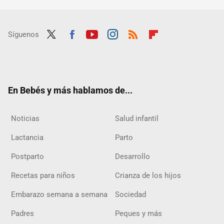
Síguenos
Twit
Fac
Yout
Inst
RSS
Flip
ter
ebo
ube
agra
boar
ok
m
d
En Bebés y más hablamos de...
Noticias
Salud infantil
Lactancia
Parto
Postparto
Desarrollo
Recetas para niños
Crianza de los hijos
Embarazo semana a semana
Sociedad
Padres
Peques y más