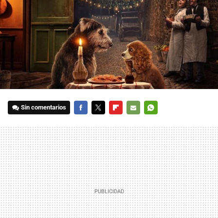
Sin comentarios
FACEBOOK
TWITTER
FLIPBOARD
E-
WHATSAPP
MAIL