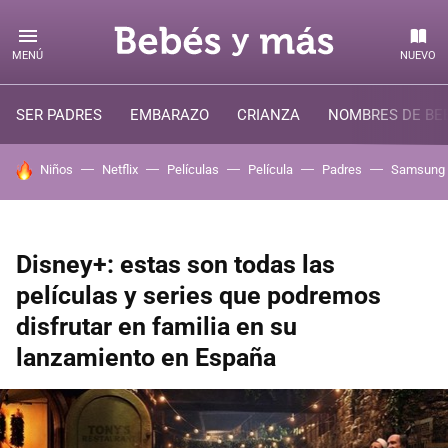
MENÚ
NUEVO
SER PADRES
EMBARAZO
CRIANZA
NOMBRES DE BE
HOY SE HABLA DE
Niños
Netflix
Películas
Película
Padres
Samsung
Disney+: estas son todas las
películas y series que podremos
disfrutar en familia en su
lanzamiento en España