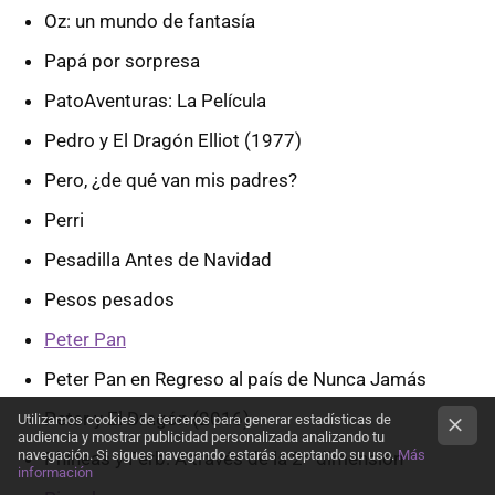
Oz: un mundo de fantasía
Papá por sorpresa
PatoAventuras: La Película
Pedro y El Dragón Elliot (1977)
Pero, ¿de qué van mis padres?
Perri
Pesadilla Antes de Navidad
Pesos pesados
Peter Pan
Peter Pan en Regreso al país de Nunca Jamás
Peter y El Dragón (2016)
Utilizamos cookies de terceros para generar estadísticas de
audiencia y mostrar publicidad personalizada analizando tu
navegación. Si sigues navegando estarás aceptando su uso.
Más
Phineas y Ferb: A través de la 2ª dimensión
información