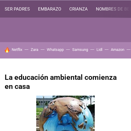
SER PADRES
EMBARAZO
CRIANZA
NOMBRES DE BE
HOY SE HABLA DE
Netflix
Zara
Whatsapp
Samsung
Lidl
Amazon
La educación ambiental comienza
en casa