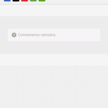
FACEBOOK
TWITTER
FLIPBOARD
E-
WHATSAPP
MAIL
Comentarios cerrados