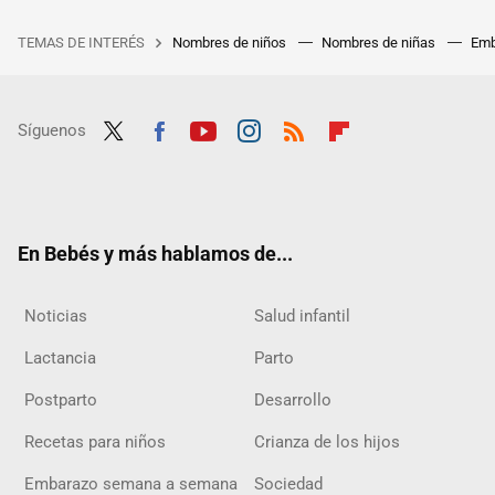
TEMAS DE INTERÉS
Nombres de niños
Nombres de niñas
Emb
Síguenos
Twit
Fac
Yout
Inst
RSS
Flip
ter
ebo
ube
agra
boar
ok
m
d
En Bebés y más hablamos de...
Noticias
Salud infantil
Lactancia
Parto
Postparto
Desarrollo
Recetas para niños
Crianza de los hijos
Embarazo semana a semana
Sociedad