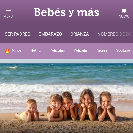
MENÚ
NUEVO
SER PADRES
EMBARAZO
CRIANZA
NOMBRES DE BE
HOY SE HABLA DE
Niños
Netflix
Películas
Película
Padres
Youtube