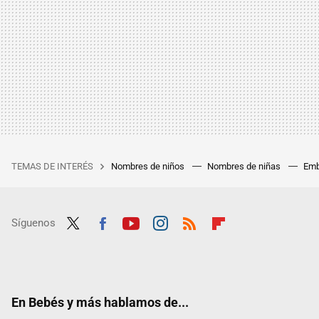
TEMAS DE INTERÉS
Nombres de niños
Nombres de niñas
Emb
Síguenos
Twit
Fac
Yout
Inst
RSS
Flip
ter
ebo
ube
agra
boar
ok
m
d
En Bebés y más hablamos de...