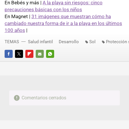
En Bebés y más |
A la playa sin riesgos: cinco
precauciones básicas con los niños
En Magnet |
31 imágenes que muestran cómo ha
cambiado nuestra forma de ir a la playa en los últimos
100 años
|
TEMAS
Salud infantil
Desarrollo
Sol
Protección 
FACEBOOK
TWITTER
FLIPBOARD
E-
WHATSAPP
MAIL
Comentarios cerrados