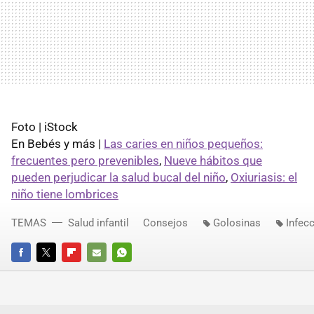
Foto | iStock
En Bebés y más |
Las caries en niños pequeños:
frecuentes pero prevenibles
,
Nueve hábitos que
pueden perjudicar la salud bucal del niño
,
Oxiuriasis: el
niño tiene lombrices
TEMAS
Salud infantil
Consejos
Golosinas
Infec
FACEBOOK
TWITTER
FLIPBOARD
E-
WHATSAPP
MAIL