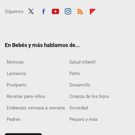
Síguenos
Twit
Fac
Yout
Inst
RSS
Flip
ter
ebo
ube
agra
boar
ok
m
d
En Bebés y más hablamos de...
Noticias
Salud infantil
Lactancia
Parto
Postparto
Desarrollo
Recetas para niños
Crianza de los hijos
Embarazo semana a semana
Sociedad
Padres
Peques y más