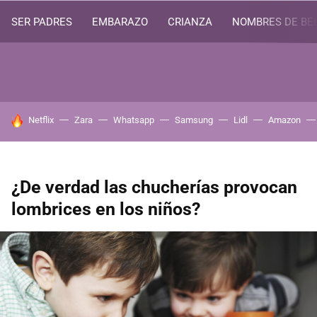
SER PADRES
EMBARAZO
CRIANZA
NOMBRES DE BE
HOY SE HABLA DE
Netflix
Zara
Whatsapp
Samsung
Lidl
Amazon
¿De verdad las chucherías provocan
lombrices en los niños?