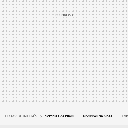
TEMAS DE INTERÉS
Nombres de niños
Nombres de niñas
Emb