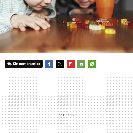
Sin comentarios
FACEBOOK
TWITTER
FLIPBOARD
E-
WHATSAPP
MAIL