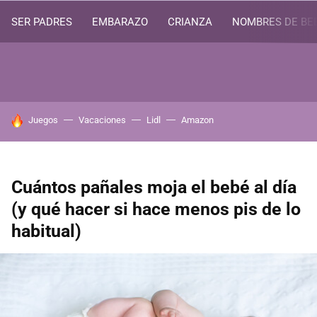
SER PADRES
EMBARAZO
CRIANZA
NOMBRES DE BE
HOY SE HABLA DE
Juegos
Vacaciones
Lidl
Amazon
Cuántos pañales moja el bebé al día
(y qué hacer si hace menos pis de lo
habitual)