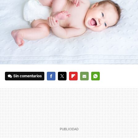
Sin comentarios
FACEBOOK
TWITTER
FLIPBOARD
E-
WHATSAPP
MAIL