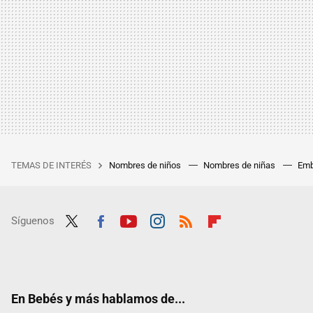
TEMAS DE INTERÉS
Nombres de niños
Nombres de niñas
Emb
Síguenos
Twit
Fac
Yout
Inst
RSS
Flip
ter
ebo
ube
agra
boar
ok
m
d
En Bebés y más hablamos de...