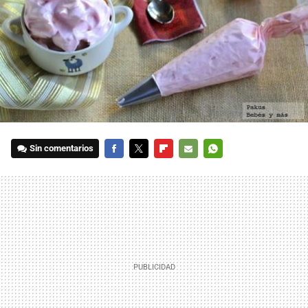
Sin comentarios
FACEBOOK
TWITTER
FLIPBOARD
E-
WHATSAPP
MAIL