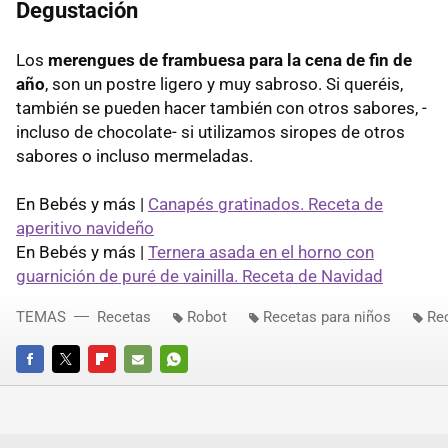
Degustación
Los
merengues de frambuesa para la cena de fin de
año
, son un postre ligero y muy sabroso. Si queréis,
también se pueden hacer también con otros sabores, -
incluso de chocolate- si utilizamos siropes de otros
sabores o incluso mermeladas.
En Bebés y más |
Canapés gratinados. Receta de
aperitivo navideño
En Bebés y más |
Ternera asada en el horno con
guarnición de puré de vainilla. Receta de Navidad
TEMAS
Recetas
Robot
Recetas para niños
Re
FACEBOOK
TWITTER
FLIPBOARD
E-
WHATSAPP
MAIL