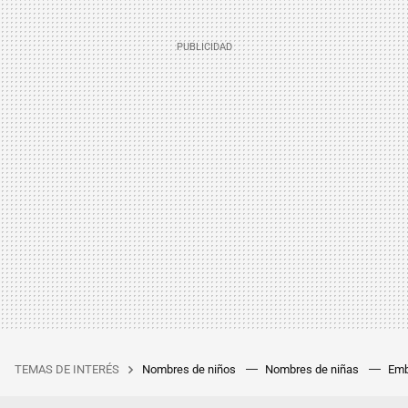
TEMAS DE INTERÉS
Nombres de niños
Nombres de niñas
Emb