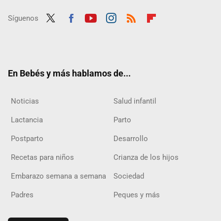
Síguenos
Twit
Fac
Yout
Inst
RSS
Flip
ter
ebo
ube
agra
boar
ok
m
d
En Bebés y más hablamos de...
Noticias
Salud infantil
Lactancia
Parto
Postparto
Desarrollo
Recetas para niños
Crianza de los hijos
Embarazo semana a semana
Sociedad
Padres
Peques y más