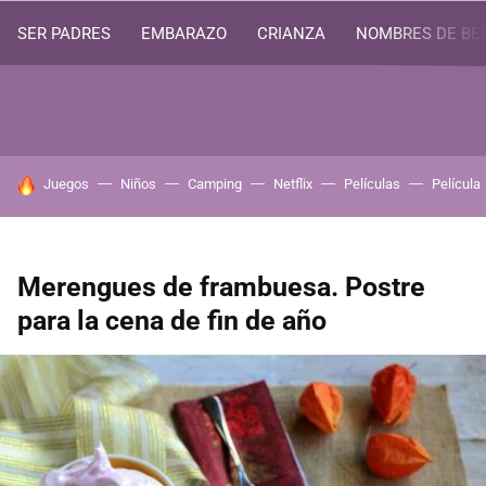
SER PADRES
EMBARAZO
CRIANZA
NOMBRES DE BE
HOY SE HABLA DE
Juegos
Niños
Camping
Netflix
Películas
Película
Merengues de frambuesa. Postre
para la cena de fin de año