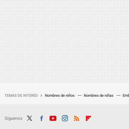
TEMAS DE INTERÉS
Nombres de niños
Nombres de niñas
Emb
Síguenos
Twit
Fac
Yout
Inst
RSS
Flip