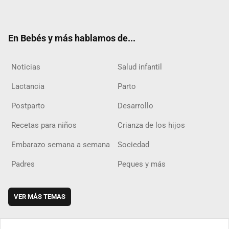
ter
ebo
ube
agra
boar
ok
m
d
En Bebés y más hablamos de...
Noticias
Salud infantil
Lactancia
Parto
Postparto
Desarrollo
Recetas para niños
Crianza de los hijos
Embarazo semana a semana
Sociedad
Padres
Peques y más
VER MÁS TEMAS