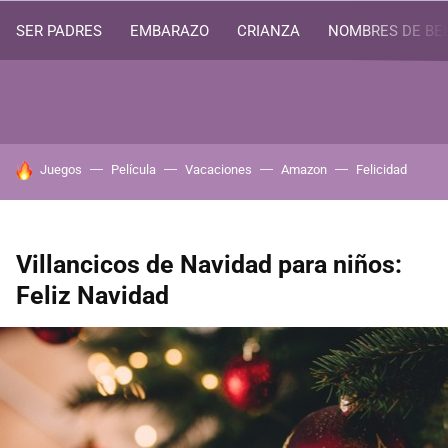
SER PADRES
EMBARAZO
CRIANZA
NOMBRES DE BE
HOY SE HABLA DE
Juegos
Película
Vacaciones
Amazon
Felicidad
Villancicos de Navidad para niños:
Feliz Navidad