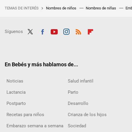
TEMAS DE INTERÉS
Nombres de niños
Nombres de niñas
Emb
Síguenos
Twit
Fac
Yout
Inst
RSS
Flip
ter
ebo
ube
agra
boar
ok
m
d
En Bebés y más hablamos de...
Noticias
Salud infantil
Lactancia
Parto
Postparto
Desarrollo
Recetas para niños
Crianza de los hijos
Embarazo semana a semana
Sociedad