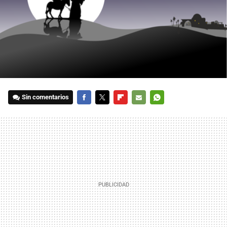
Sin comentarios
FACEBOOK
TWITTER
FLIPBOARD
E-
WHATSAPP
MAIL