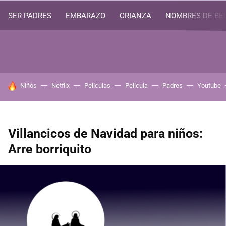
SER PADRES
EMBARAZO
CRIANZA
NOMBRES DE BE
HOY SE HABLA DE
Niños
Netflix
Películas
Película
Padres
Youtube
Villancicos de Navidad para niños:
Arre borriquito