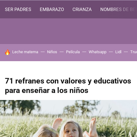
SER PADRES
EMBARAZO
CRIANZA
NOMBRES DE BE
HOY SE HABLA DE
Leche materna
Niños
Película
Whatsapp
Lidl
Tru
71 refranes con valores y educativos
para enseñar a los niños