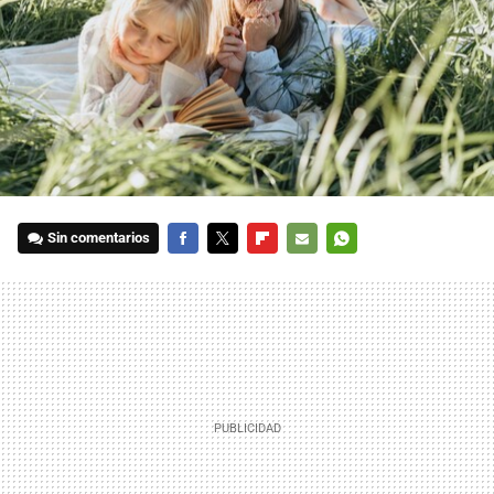
Sin comentarios
FACEBOOK
TWITTER
FLIPBOARD
E-
WHATSAPP
MAIL