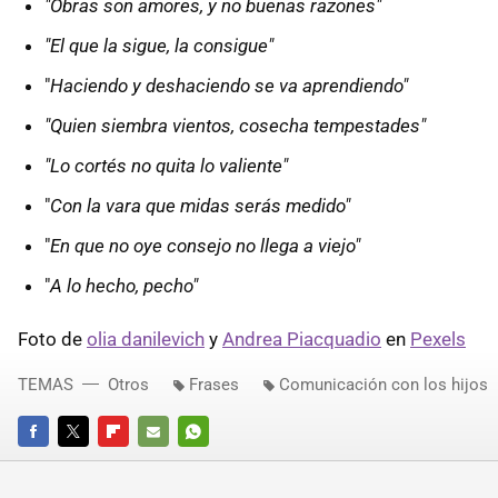
"Obras son amores, y no buenas razones"
"El que la sigue, la consigue"
"
Haciendo y deshaciendo se va aprendiendo"
"Quien siembra vientos, cosecha tempestades"
"Lo cortés no quita lo valiente"
"
Con la vara que midas serás medido"
"
En que no oye consejo no llega a viejo"
"
A lo hecho, pecho"
Foto de
olia danilevich
y
Andrea Piacquadio
en
Pexels
TEMAS
Otros
Frases
Comunicación con los hijos
FACEBOOK
TWITTER
FLIPBOARD
E-
WHATSAPP
MAIL