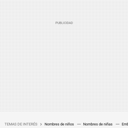
TEMAS DE INTERÉS
Nombres de niños
Nombres de niñas
Emb