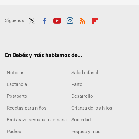
Síguenos
Twit
Fac
Yout
Inst
RSS
Flip
ter
ebo
ube
agra
boar
ok
m
d
En Bebés y más hablamos de...
Noticias
Salud infantil
Lactancia
Parto
Postparto
Desarrollo
Recetas para niños
Crianza de los hijos
Embarazo semana a semana
Sociedad
Padres
Peques y más