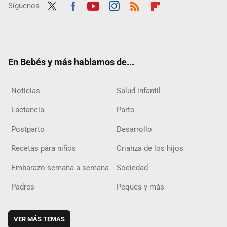
Síguenos
Twit
Fac
Yout
Inst
RSS
Flip
ter
ebo
ube
agra
boar
ok
m
d
En Bebés y más hablamos de...
Noticias
Salud infantil
Lactancia
Parto
Postparto
Desarrollo
Recetas para niños
Crianza de los hijos
Embarazo semana a semana
Sociedad
Padres
Peques y más
VER MÁS TEMAS