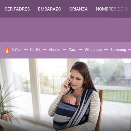
SER PADRES
EMBARAZO
CRIANZA
NOMBRES DE BE
HOY SE HABLA DE
Niños
Netflix
Abuelo
Zara
Whatsapp
Samsung