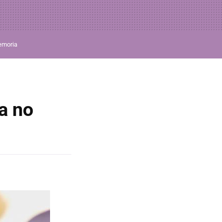
moria
a no