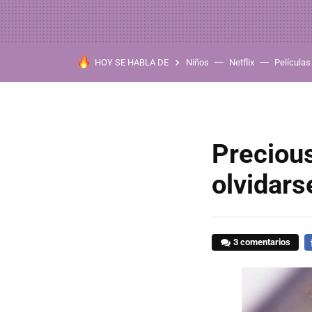
HOY SE HABLA DE
Niños
Netflix
Películas
Precious
olvidars
3 comentarios
F