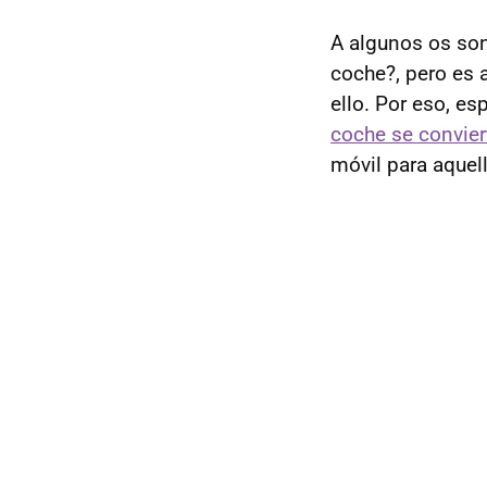
A algunos os son
coche?, pero es
ello. Por eso, e
coche se convie
móvil para aque