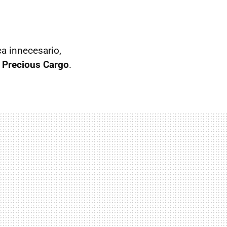
ca innecesario,
a Precious Cargo
.