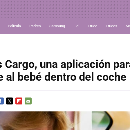
Película
Padres
Samsung
Lidl
Truco
Trucos
Me
 Cargo, una aplicación par
e al bebé dentro del coche
ACEBOOK
TWITTER
FLIPBOARD
E-
MAIL