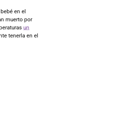
 bebé en el
an muerto por
mperaturas
un
nte tenerla en el