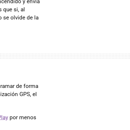
ncendido y envía
que si, al
 se olvide de la
gramar de forma
lización GPS, el
Play
por menos