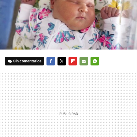
Sin comentarios
FACEBOOK
TWITTER
FLIPBOARD
E-
WHATSAPP
MAIL