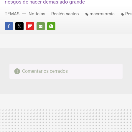
riesgos de nacer demasiado grande
TEMAS
Noticias
Recién nacido
macrosomía
Pes
FACEBOOK
TWITTER
FLIPBOARD
E-
WHATSAPP
MAIL
Comentarios cerrados