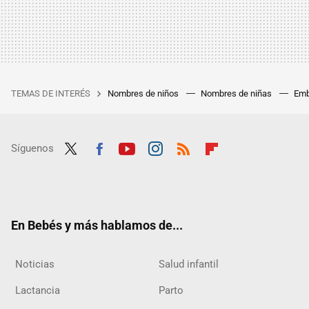
TEMAS DE INTERÉS
Nombres de niños
Nombres de niñas
Emb
Síguenos
Twit
Fac
Yout
Inst
RSS
Flip
ter
ebo
ube
agra
boar
ok
m
d
En Bebés y más hablamos de...
Noticias
Salud infantil
Lactancia
Parto