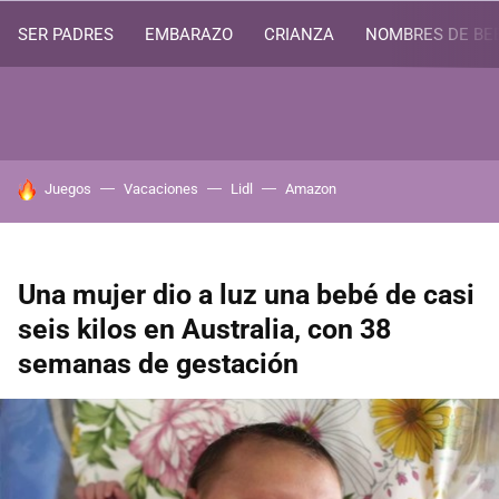
SER PADRES
EMBARAZO
CRIANZA
NOMBRES DE BE
HOY SE HABLA DE
Juegos
Vacaciones
Lidl
Amazon
Una mujer dio a luz una bebé de casi
seis kilos en Australia, con 38
semanas de gestación