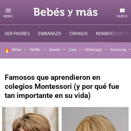
MENÚ
NUEVO
SER PADRES
EMBARAZO
CRIANZA
NOMBRES DE BE
HOY SE HABLA DE
Niños
Netflix
Abuelo
Zara
Whatsapp
Samsung
Famosos que aprendieron en
colegios Montessori (y por qué fue
tan importante en su vida)