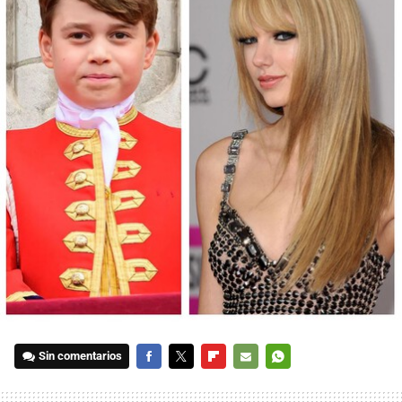
Sin comentarios
FACEBOOK
TWITTER
FLIPBOARD
E-
WHATSAPP