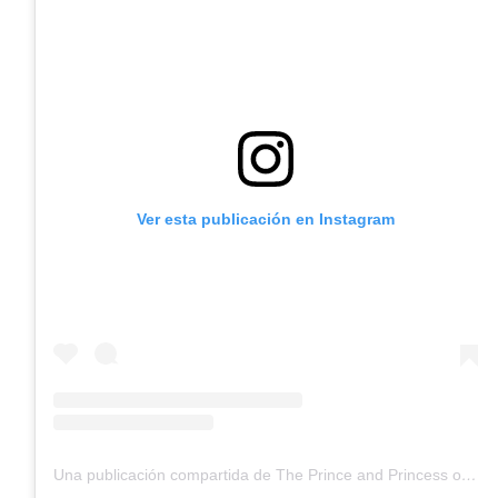
Ver esta publicación en Instagram
Una publicación compartida de The Prince and Princess of Wales (@princeandprincessofwales)