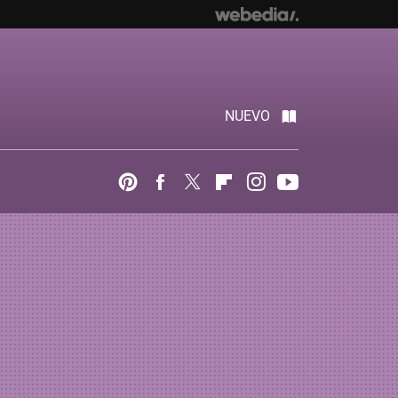
NUEVO
Pinterest
Facebook
Twitter
Flipboard
Instagram
Youtube