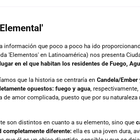
'Elemental'
a información que poco a poco ha ido proporcionand
ulada 'Elementos' en Latinoamérica) nos presenta Ciu
lugar en el que habitan los residentes de Fuego, Agua
amos que la historia se centraría en
Candela/Ember 
etamente opuestos: fuego y agua
, respectivamente,
ia de amor complicada, puesto que por su naturaleza
e son distintos en cuanto a su elemento, sino que
c
d completamente diferente:
ella es una joven dura, a
s que él es un chico divertido, sensible y que se deja 