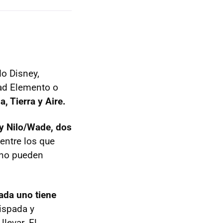
o Disney,
dad Elemento o
, Tierra y Aire.
y Nilo/Wade, dos
 entre los que
 no pueden
ada uno tiene
vispada y
llevar. El