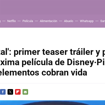
g
Netflix
Película
Alimentación
Abuelo
Whatsapp
Sa
al': primer teaser tráiler y
óxima película de Disney‧Pi
elementos cobran vida
FACEBOOK
TWITTER
FLIPBOARD
E-
MAIL