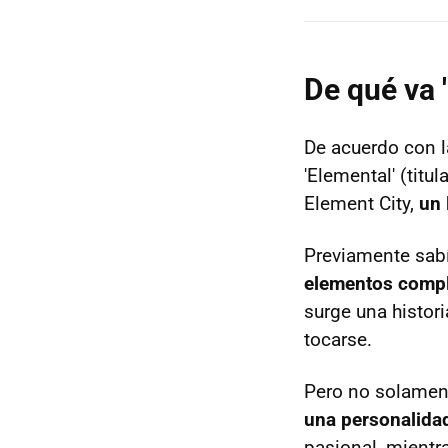
De qué va 
De acuerdo con l
'Elemental' (tit
Element City,
un 
Previamente sabí
elementos compl
surge una histor
tocarse.
Pero no solament
una personalida
pasional, mientra