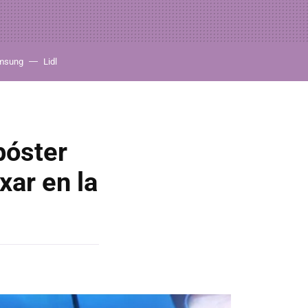
msung
Lidl
 póster
xar en la