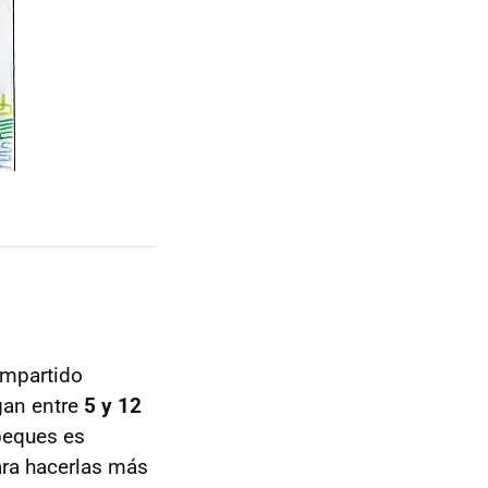
ompartido
gan entre
5 y 12
peques es
ra hacerlas más