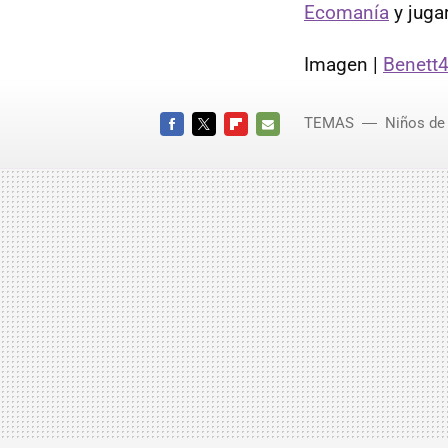
Ecomanía
y juga
Imagen |
Benett
TEMAS
Niños de 
FACEBOOK
TWITTER
FLIPBOARD
E-
MAIL