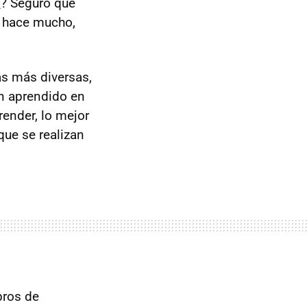
a
? Seguro que
e hace mucho,
s más diversas,
n aprendido en
render, lo mejor
que se realizan
bros de