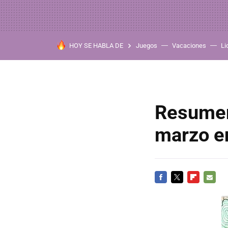
HOY SE HABLA DE
Juegos
Vacaciones
Li
Resumen
marzo e
FACEBOOK
TWITTER
FLIPBOARD
E-
MAIL