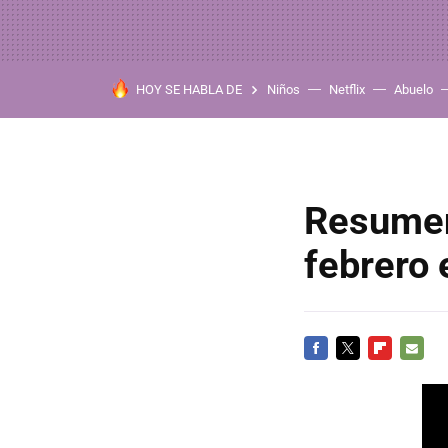
HOY SE HABLA DE
Niños
Netflix
Abuelo
Resumen
febrero
FACEBOOK
TWITTER
FLIPBOARD
E-
MAIL