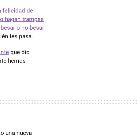
a felicidad de
o hagan trampas
i
besar o no besar
ién les pasa.
ante
que dio
ente hemos
ado una nueva