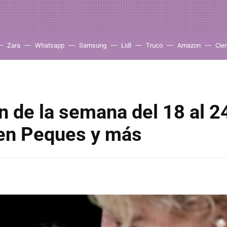
Zara
Whatsapp
Samsung
Lidl
Truco
Amazon
Cie
 de la semana del 18 al 2
 en Peques y más