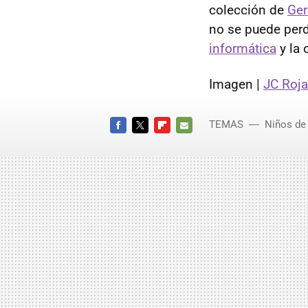
colección de
Ger
no se puede per
informática
y la 
Imagen |
JC Roj
TEMAS
Niños de 
FACEBOOK
TWITTER
FLIPBOARD
E-
MAIL