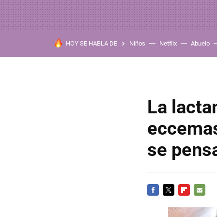
HOY SE HABLA DE
Niños
Netflix
Abuelo
La lacta
eccemas 
se pens
FACEBOOK
TWITTER
FLIPBOARD
E-
MAIL