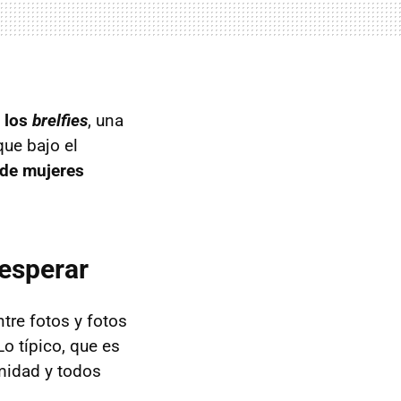
n
los
brelfies
, una
 que bajo el
 de mujeres
 esperar
tre fotos y fotos
 Lo típico, que es
imidad y todos