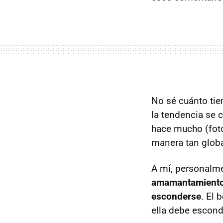
No sé cuánto tie
la tendencia se c
hace mucho (fot
manera tan globa
A mí, personalm
amamantamiento 
esconderse
. El
ella debe escond