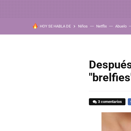
HOY SE HABLA DE
Niños
Netflix
Abuelo
Después 
"brelfie
3 comentarios
F