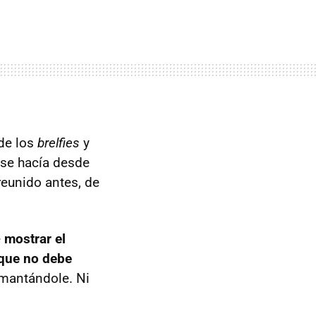
 de los
brelfies
y
a se hacía desde
eunido antes, de
e
mostrar el
que no debe
mantándole. Ni