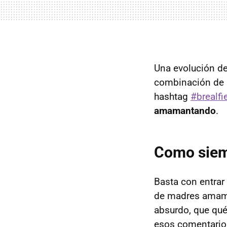
Una evolución d
combinación de 
hashtag
#brealfi
amamantando
.
Como siemp
Basta con entrar 
de madres amam
absurdo, que qué
esos comentario