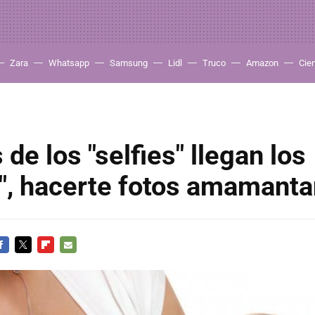
Zara
Whatsapp
Samsung
Lidl
Truco
Amazon
Cie
de los "selfies" llegan los
s", hacerte fotos amamant
ACEBOOK
TWITTER
FLIPBOARD
E-
MAIL