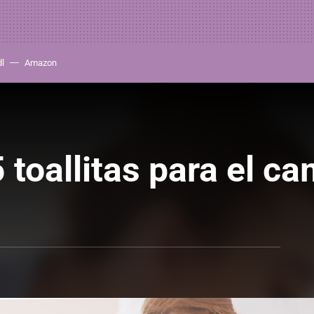
dl
Amazon
 toallitas para el c