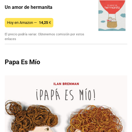
Un amor de hermanita
Hoy en Amazon —
14,25
€
El precio podría variar. Obtenemos comisión por estos
enlaces
Papa Es Mío