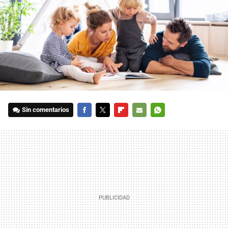
Sin comentarios
FACEBOOK
TWITTER
FLIPBOARD
E-
WHATSAPP
MAIL