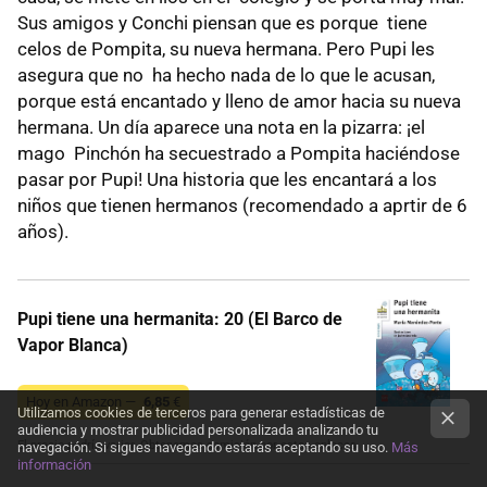
Sus amigos y Conchi piensan que es porque tiene
celos de Pompita, su nueva hermana. Pero Pupi les
asegura que no ha hecho nada de lo que le acusan,
porque está encantado y lleno de amor hacia su nueva
hermana. Un día aparece una nota en la pizarra: ¡el
mago Pinchón ha secuestrado a Pompita haciéndose
pasar por Pupi! Una historia que les encantará a los
niños que tienen hermanos (recomendado a aprtir de 6
años).
Pupi tiene una hermanita: 20 (El Barco de
Vapor Blanca)
Hoy en Amazon —
6,85
€
Utilizamos cookies de terceros para generar estadísticas de
audiencia y mostrar publicidad personalizada analizando tu
El precio podría variar. Obtenemos comisión por estos enlaces
navegación. Si sigues navegando estarás aceptando su uso.
Más
información