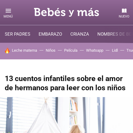
MENÚ
NUEVO
SER PADRES
EMBARAZO
CRIANZA
NOMBRES DE BE
HOY SE HABLA DE
Leche materna
Niños
Película
Whatsapp
Lidl
Tru
13 cuentos infantiles sobre el amor
de hermanos para leer con los niños