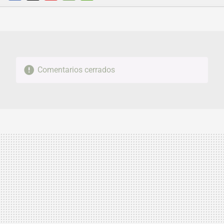
FACEBOOK
TWITTER
FLIPBOARD
E-
WHATSAPP
MAIL
Comentarios cerrados