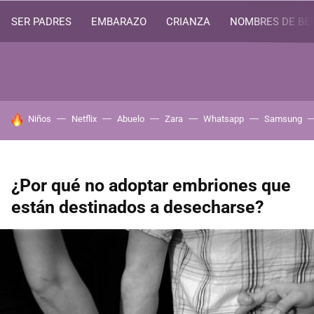
SER PADRES
EMBARAZO
CRIANZA
NOMBRES DE BE
HOY SE HABLA DE
Niños
Netflix
Abuelo
Zara
Whatsapp
Samsung
¿Por qué no adoptar embriones que
están destinados a desecharse?