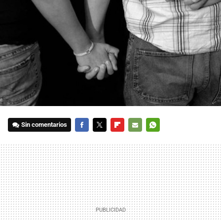
Sin comentarios
FACEBOOK
TWITTER
FLIPBOARD
E-
WHATSAPP
MAIL