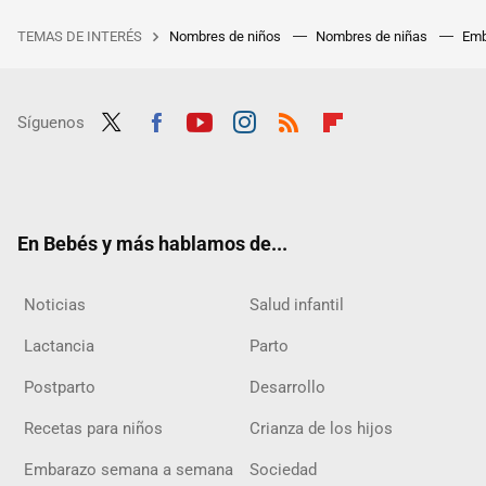
TEMAS DE INTERÉS
Nombres de niños
Nombres de niñas
Emb
Síguenos
Twit
Fac
Yout
Inst
RSS
Flip
ter
ebo
ube
agra
boar
ok
m
d
En Bebés y más hablamos de...
Noticias
Salud infantil
Lactancia
Parto
Postparto
Desarrollo
Recetas para niños
Crianza de los hijos
Embarazo semana a semana
Sociedad