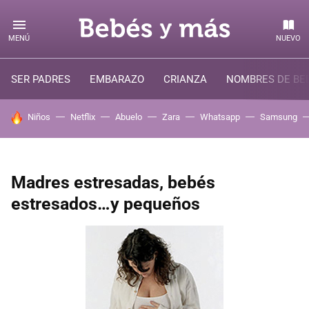
MENÚ
NUEVO
SER PADRES
EMBARAZO
CRIANZA
NOMBRES DE BE
HOY SE HABLA DE
Niños
Netflix
Abuelo
Zara
Whatsapp
Samsung
Madres estresadas, bebés
estresados…y pequeños