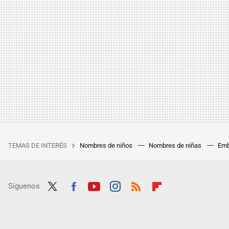
TEMAS DE INTERÉS
Nombres de niños
Nombres de niñas
Emb
Síguenos
Twit
Fac
Yout
Inst
RSS
Flip
ter
ebo
ube
agra
boar