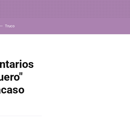
Truco
ntarios
uero"
acaso