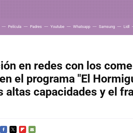
Película
Padres
Youtube
Whatsapp
Samsung
Lidl
ión en redes con los come
en el programa "El Hormig
s altas capacidades y el fr