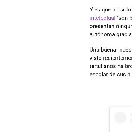
Y es que no solo
intelectual
"son b
presentan ningun
autónoma gracias
Una buena muest
visto recienteme
tertulianos ha b
escolar de sus h