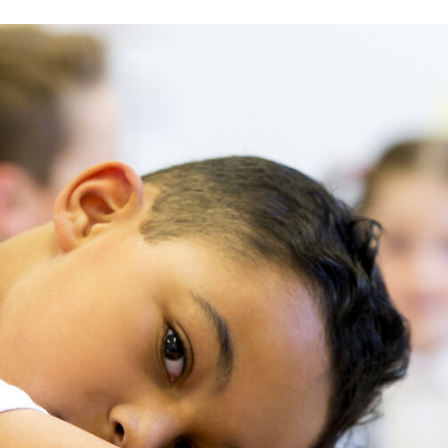
FACEBOOK
TWITTER
FLIPBOARD
E-
MAIL