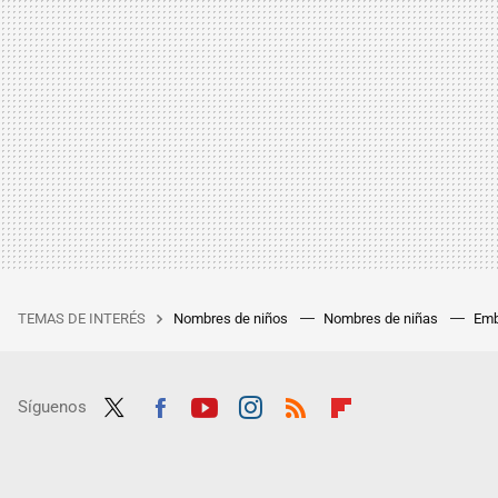
TEMAS DE INTERÉS
Nombres de niños
Nombres de niñas
Emb
Síguenos
Twit
Fac
Yout
Inst
RSS
Flip
ter
ebo
ube
agra
boar