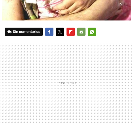
Sin comentarios
FACEBOOK
TWITTER
FLIPBOARD
E-
WHATSAPP
MAIL