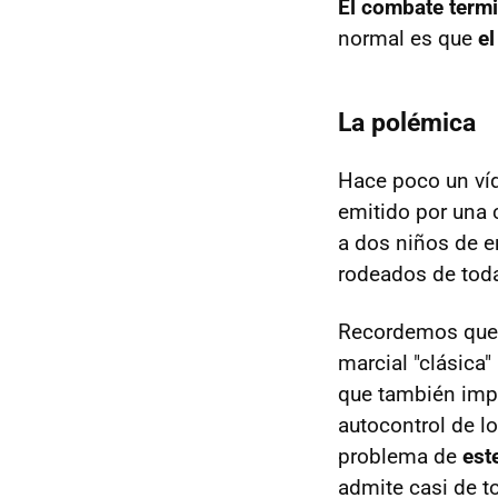
El combate termi
normal es que
e
La polémica
Hace poco un víde
emitido por una 
a dos niños de e
rodeados de toda
Recordemos que la
marcial "clásica"
que también impl
autocontrol de l
problema de
est
admite casi de to