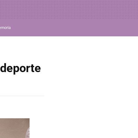
moria
 deporte