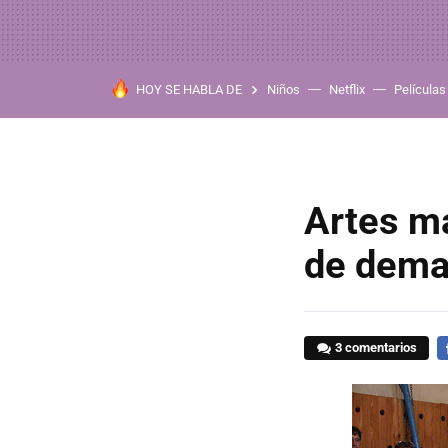
HOY SE HABLA DE
Niños
Netflix
Películas
Artes m
de dema
3 comentarios
F