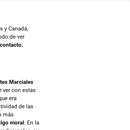
s y Canadá,
odo de ver
contacto.
tes Marciales
e ver con estas
que era
ctividad de las
lo más
digo moral
. En la