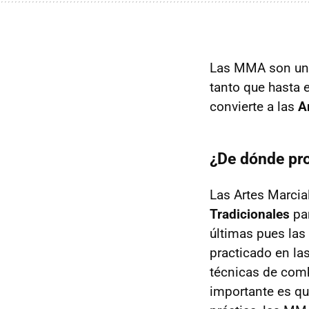
Las MMA son uno
tanto que hasta 
convierte a las
A
¿De dónde pr
Las Artes Marcia
Tradicionales
par
últimas pues la
practicado en las
técnicas de comb
importante es q