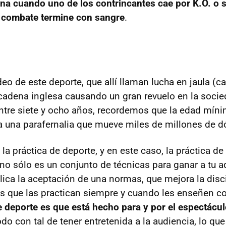
na cuando uno de los contrincantes cae por K.O. o s
l combate termine con sangre
.
o de este deporte, que allí llaman lucha en jaula (cag
cadena inglesa causando un gran revuelo en la socied
ntre siete y ocho años, recordemos que la edad míni
 una parafernalia que mueve miles de millones de dó
 práctica de deporte, y en este caso, la práctica de 
 no sólo es un conjunto de técnicas para ganar a tu a
ica la aceptación de una normas, que mejora la disci
os que las practican siempre y cuando les enseñen c
e deporte es que está hecho para y por el espectácu
do con tal de tener entretenida a la audiencia, lo que