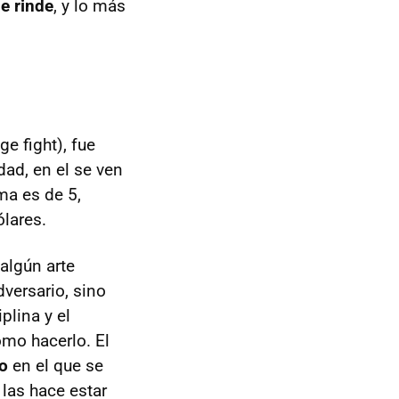
e rinde
, y lo más
e fight), fue
ad, en el se ven
ma es de 5,
lares.
algún arte
dversario, sino
plina y el
omo hacerlo. El
lo
en el que se
 las hace estar