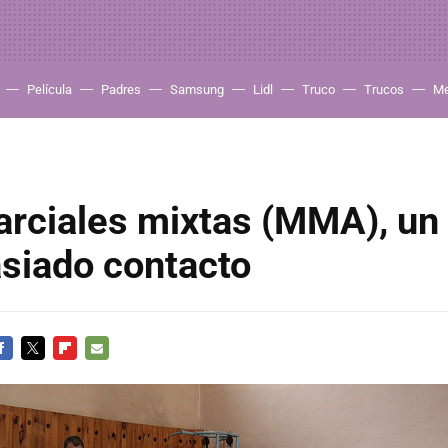
Película
Padres
Samsung
Lidl
Truco
Trucos
Me
arciales mixtas (MMA), un
siado contacto
ACEBOOK
TWITTER
FLIPBOARD
E-
MAIL