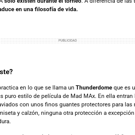
MA
sólo existen durante el torneo
. A diferencia de las
aduce en una filosofía de vida.
ste?
practica en lo que se llama un
Thunderdome
que es u
s puro estilo de película de Mad MAx. En ella entran 
aviados con unos finos guantes protectores para las
miseta y calzón, ninguna otra protección a excepción 
dura.