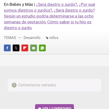
En Bebés y Más |
¿Será diestro o zurdo?
,
¿Por qué
somos diestros o zurdos?
,
¿Será diestro o zurdo?
Según un estudio podría determinarse a las ocho
semanas de gestación
,
Cómo saber si tu hijo es
diestro o zurdo
TEMAS
Desarrollo
niños
FACEBOOK
TWITTER
FLIPBOARD
E-
WHATSAPP
MAIL
Comentarios cerrados
VER
1 COMENTARIO