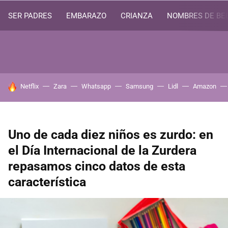
SER PADRES
EMBARAZO
CRIANZA
NOMBRES DE BE
HOY SE HABLA DE
Netflix
Zara
Whatsapp
Samsung
Lidl
Amazon
Uno de cada diez niños es zurdo: en
el Día Internacional de la Zurdera
repasamos cinco datos de esta
característica