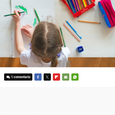
1 comentario
FACEBOOK
TWITTER
FLIPBOARD
E-
WHATSAPP
MAIL