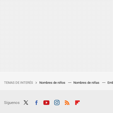
TEMAS DE INTERÉS
Nombres de niños
Nombres de niñas
Emb
Síguenos
Twit
Fac
Yout
Inst
RSS
Flip