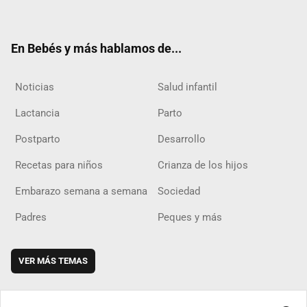
ter
ebo
ube
agra
boar
ok
m
d
En Bebés y más hablamos de...
Noticias
Salud infantil
Lactancia
Parto
Postparto
Desarrollo
Recetas para niños
Crianza de los hijos
Embarazo semana a semana
Sociedad
Padres
Peques y más
VER MÁS TEMAS