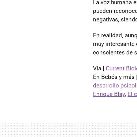
La voz humana ex
pueden reconoce
negativas, siend
En realidad, aun
muy interesante
conscientes de 
Via |
Current Bio
En Bebés y más 
desarrollo psico
Enrique Blay
,
El 