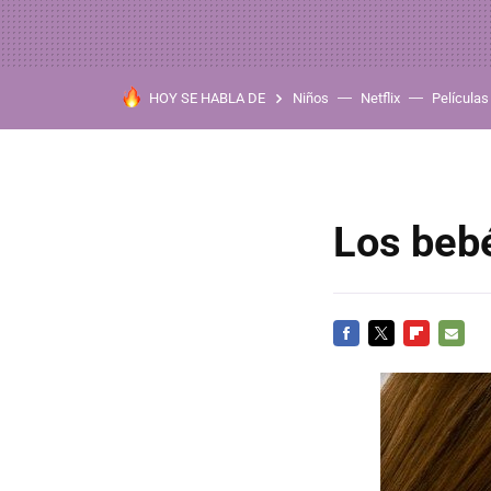
HOY SE HABLA DE
Niños
Netflix
Películas
Los bebé
FACEBOOK
TWITTER
FLIPBOARD
E-
MAIL