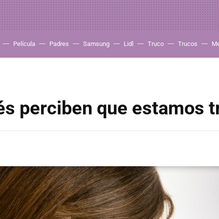
Película
Padres
Samsung
Lidl
Truco
Trucos
Me
s perciben que estamos t