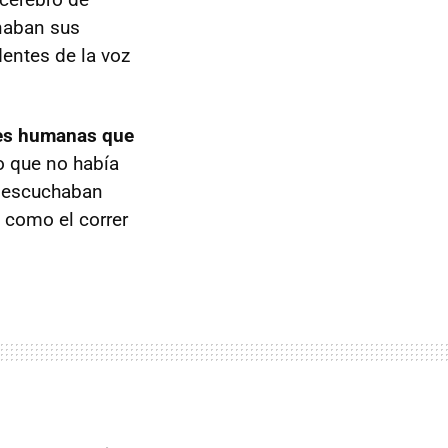
naban sus
entes de la voz
es humanas que
ro que no había
os escuchaban
 como el correr