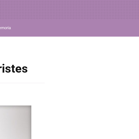
moria
ristes