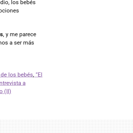
dio, los bebés
ociones
es
, y me parece
mos a ser más
de los bebés
,
“El
trevista a
 (II)