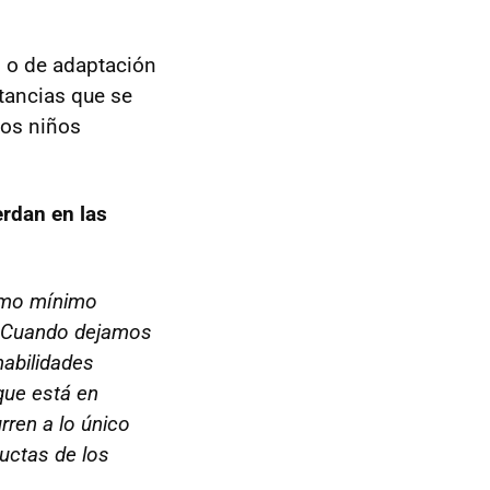
 o de adaptación
stancias que se
 los niños
rdan en las
como mínimo
e. Cuando dejamos
habilidades
que está en
rren a lo único
ductas de los