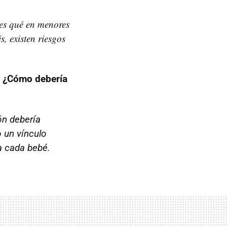
 es qué en menores
, existen riesgos
? ¿Cómo debería
ón debería
o un vínculo
a cada bebé.