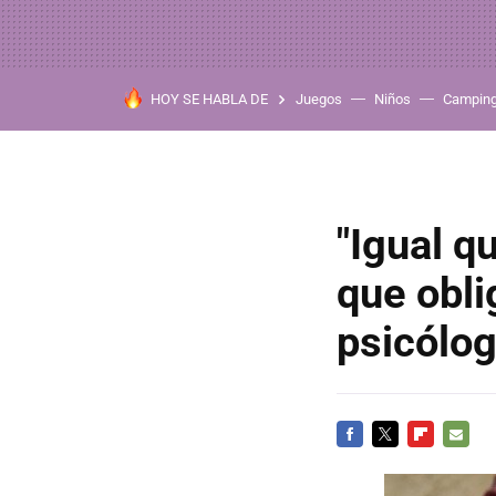
HOY SE HABLA DE
Juegos
Niños
Campin
"Igual q
que oblig
psicólog
FACEBOOK
TWITTER
FLIPBOARD
E-
MAIL