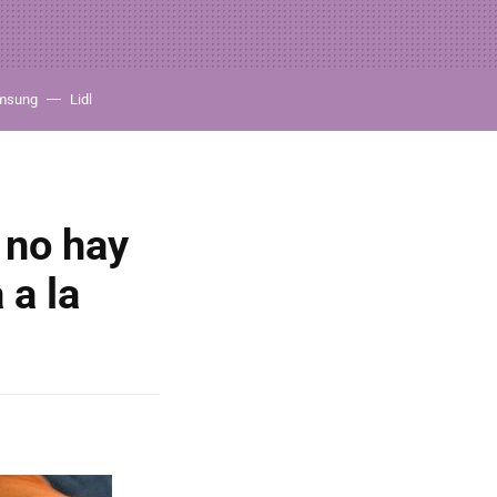
msung
Lidl
 no hay
 a la