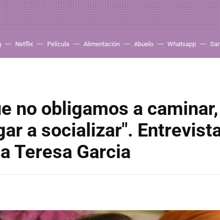
g
Netflix
Película
Alimentación
Abuelo
Whatsapp
Sa
ue no obligamos a caminar,
ar a socializar". Entrevista
a Teresa Garcia