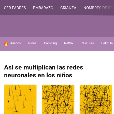
SER PADRES
EMBARAZO
CRIANZA
NOMBRES DE BE
HOY SE HABLA DE
Juegos
Niños
Camping
Netflix
Películas
Película
Así se multiplican las redes
neuronales en los niños