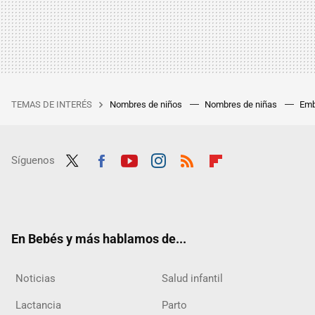
TEMAS DE INTERÉS
Nombres de niños
Nombres de niñas
Emb
Síguenos
Twit
Fac
Yout
Inst
RSS
Flip
ter
ebo
ube
agra
boar
ok
m
d
En Bebés y más hablamos de...
Noticias
Salud infantil
Lactancia
Parto