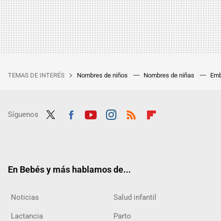
TEMAS DE INTERÉS
Nombres de niños
Nombres de niñas
Emb
Síguenos
Twit
Fac
Yout
Inst
RSS
Flip
ter
ebo
ube
agra
boar
ok
m
d
En Bebés y más hablamos de...
Noticias
Salud infantil
Lactancia
Parto