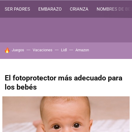
SER PADRES
EMBARAZO
CRIANZA
NOMBRES DE BE
HOY SE HABLA DE
Juegos
Vacaciones
Lidl
Amazon
El fotoprotector más adecuado para
los bebés