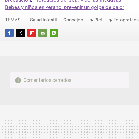
Bebés y niños en verano: prevenir un golpe de calor
TEMAS
Salud infantil
Consejos
Piel
Fotoprotecc
FACEBOOK
TWITTER
FLIPBOARD
E-
WHATSAPP
MAIL
Comentarios cerrados