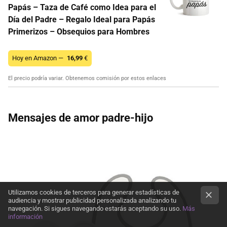
Papás – Taza de Café como Idea para el
Día del Padre – Regalo Ideal para Papás
Primerizos – Obsequios para Hombres
Hoy en Amazon —
16,99
€
El precio podría variar. Obtenemos comisión por estos enlaces
Mensajes de amor padre-hijo
Utilizamos cookies de terceros para generar estadísticas de
audiencia y mostrar publicidad personalizada analizando tu
navegación. Si sigues navegando estarás aceptando su uso.
Más
información