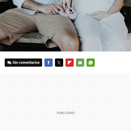
Sin comentarios
FACEBOOK
TWITTER
FLIPBOARD
E-
WHATSAPP
MAIL