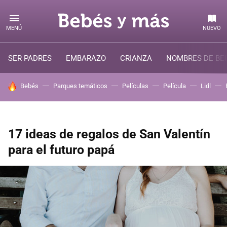
MENÚ
NUEVO
SER PADRES
EMBARAZO
CRIANZA
NOMBRES DE BE
HOY SE HABLA DE
Bebés
Parques temáticos
Películas
Película
Lidl
17 ideas de regalos de San Valentín
para el futuro papá