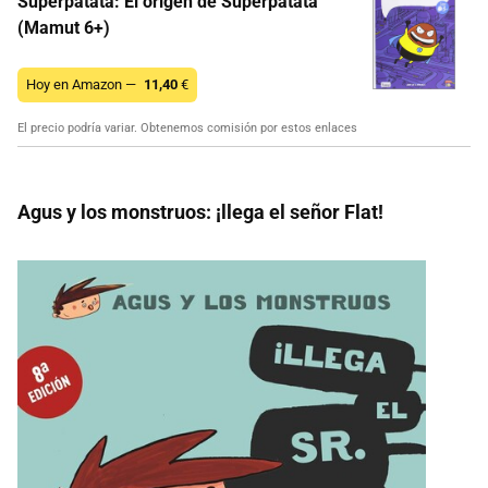
Superpatata: El origen de Superpatata
(Mamut 6+)
Hoy en Amazon —
11,40
€
El precio podría variar. Obtenemos comisión por estos enlaces
Agus y los monstruos: ¡llega el señor Flat!