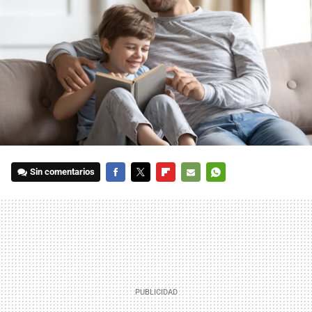
Sin comentarios
FACEBOOK
TWITTER
FLIPBOARD
E-
WHATSAPP
MAIL