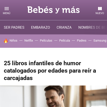
MENÚ
NUEVO
SER PADRES
EMBARAZO
CRIANZA
NOMBRES DE BE
HOY SE HABLA DE
Niños
Netflix
Películas
Película
Padres
Samsung
25 libros infantiles de humor
catalogados por edades para reír a
carcajadas