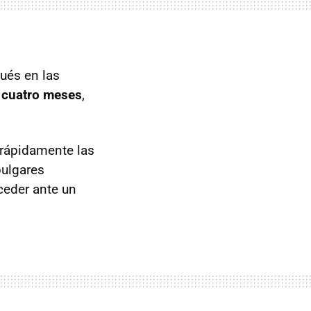
ués en las
o cuatro meses
,
 rápidamente las
pulgares
ceder ante un