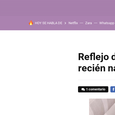
HOY SE HABLA DE
Netflix
Zara
Whatsapp
Reflejo 
recién n
1 comentario
FA