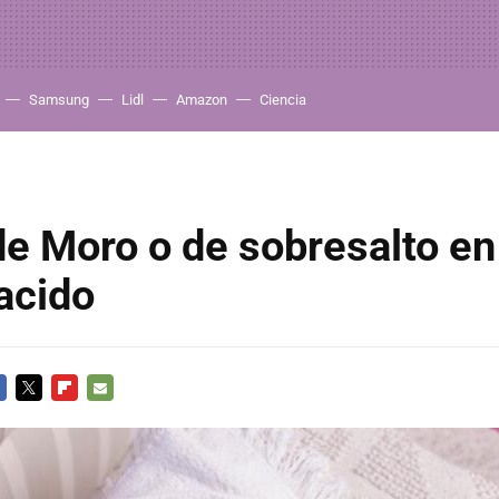
Samsung
Lidl
Amazon
Ciencia
de Moro o de sobresalto en
acido
CEBOOK
TWITTER
FLIPBOARD
E-
MAIL