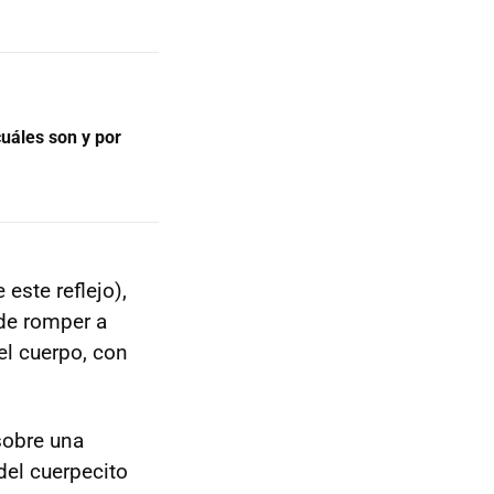
cuáles son y por
este reflejo),
de romper a
 el cuerpo, con
sobre una
del cuerpecito