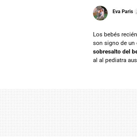
Eva Paris
Los bebés recié
son signo de un 
sobresalto del b
al al pediatra au