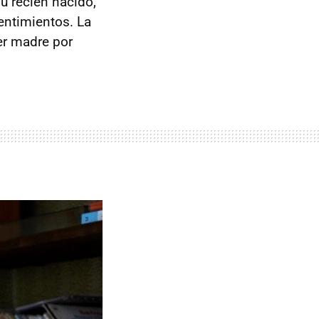
u recién nacido,
entimientos. La
ser madre por