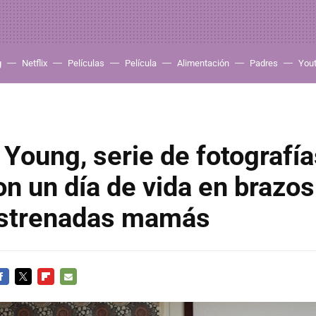
g
Netflix
Películas
Película
Alimentación
Padres
You
Young, serie de fotografía
n un día de vida en brazos
estrenadas mamás
ACEBOOK
TWITTER
FLIPBOARD
E-
MAIL