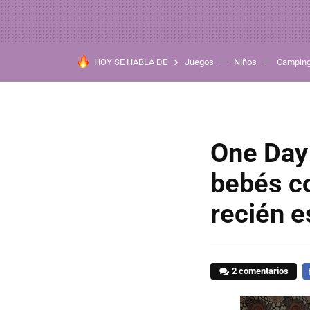
HOY SE HABLA DE
Juegos
Niños
Campin
One Day 
bebés co
recién 
2 comentarios
F