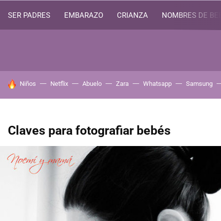
SER PADRES
EMBARAZO
CRIANZA
NOMBRES DE BE
HOY SE HABLA DE
Niños
Netflix
Abuelo
Zara
Whatsapp
Samsung
Claves para fotografiar bebés