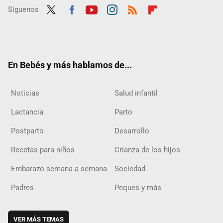
Síguenos
Twit
Fac
Yout
Inst
RSS
Flip
ter
ebo
ube
agra
boar
ok
m
d
En Bebés y más hablamos de...
Noticias
Salud infantil
Lactancia
Parto
Postparto
Desarrollo
Recetas para niños
Crianza de los hijos
Embarazo semana a semana
Sociedad
Padres
Peques y más
VER MÁS TEMAS