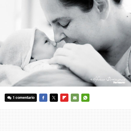
1 comentario
FACEBOOK
TWITTER
FLIPBOARD
E-
WHATSAPP
MAIL