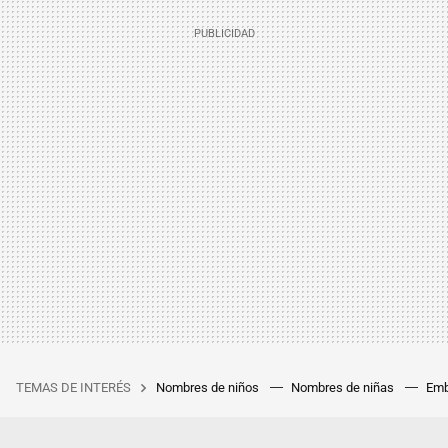
TEMAS DE INTERÉS
Nombres de niños
Nombres de niñas
Emb