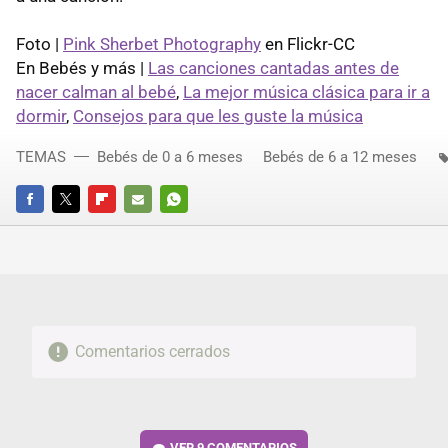
Foto |
Pink Sherbet Photography
en Flickr-CC
En Bebés y más |
Las canciones cantadas antes de
nacer calman al bebé
,
La mejor música clásica para ir a
dormir
,
Consejos para que les guste la música
TEMAS
Bebés de 0 a 6 meses
Bebés de 6 a 12 meses
FACEBOOK
TWITTER
FLIPBOARD
E-
WHATSAPP
MAIL
Comentarios cerrados
VER
9 COMENTARIOS