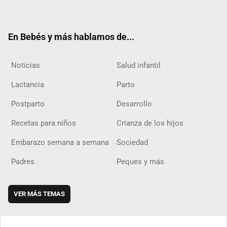
ter
ebo
ube
agra
boar
ok
m
d
En Bebés y más hablamos de...
Noticias
Salud infantil
Lactancia
Parto
Postparto
Desarrollo
Recetas para niños
Crianza de los hijos
Embarazo semana a semana
Sociedad
Padres
Peques y más
VER MÁS TEMAS