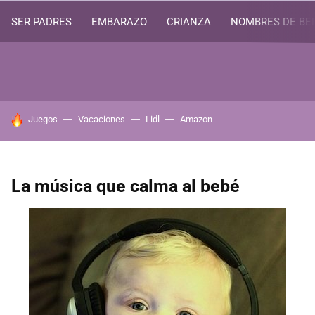
SER PADRES
EMBARAZO
CRIANZA
NOMBRES DE BE
HOY SE HABLA DE
Juegos
Vacaciones
Lidl
Amazon
La música que calma al bebé