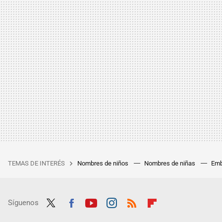
TEMAS DE INTERÉS
Nombres de niños
Nombres de niñas
Emb
Síguenos
Twit
Fac
Yout
Inst
RSS
Flip