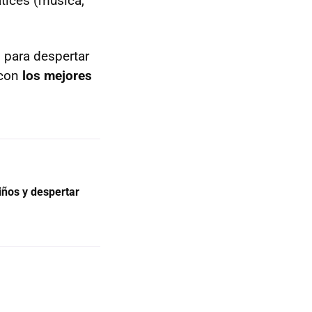
tices (música,
 para despertar
 con
los mejores
iños y despertar