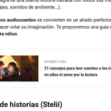
magia de una buena historia narrada con todos sus ma
jes, sonidos de ambiente...).
los audiocuentos
se convierten en un aliado perfecto
hacer volar su imaginación. Te proponemos una guía
ra niños
.
EN BEBÉS Y MÁS
21 consejos para leer cuentos a los n
en ellos el amor por la lectura
de historias (Stelii)