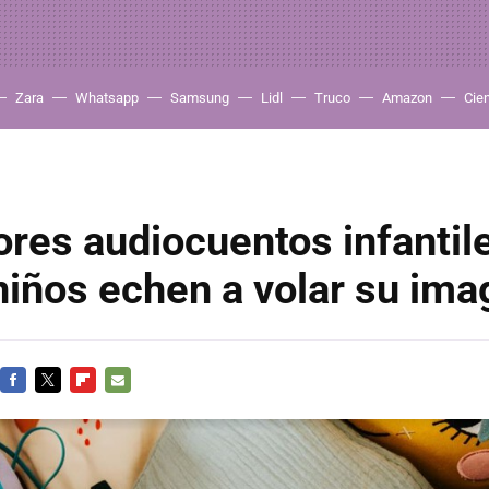
Zara
Whatsapp
Samsung
Lidl
Truco
Amazon
Cie
res audiocuentos infantil
niños echen a volar su ima
FACEBOOK
TWITTER
FLIPBOARD
E-
MAIL