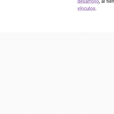
desarrollo
, al t
vínculos
.