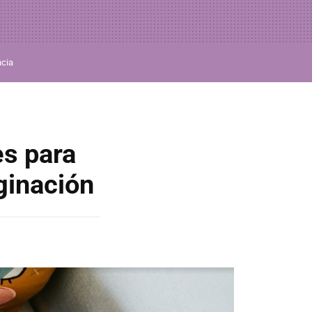
ncia
es para
ginación