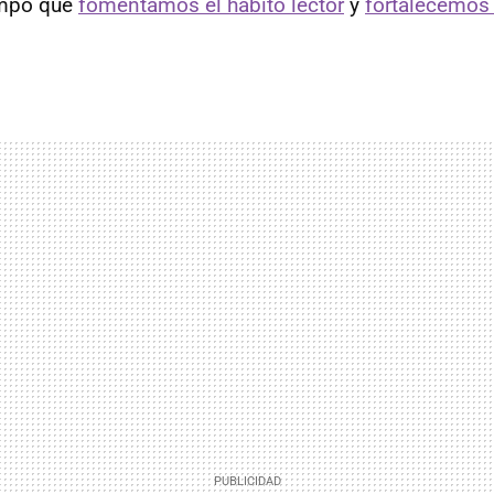
iempo que
fomentamos el hábito lector
y
fortalecemos