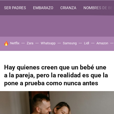
SER PADRES
EMBARAZO
CRIANZA
NOMBRES DE BE
HOY SE HABLA DE
Netflix
Zara
Whatsapp
Samsung
Lidl
Amazon
Hay quienes creen que un bebé une
a la pareja, pero la realidad es que la
pone a prueba como nunca antes