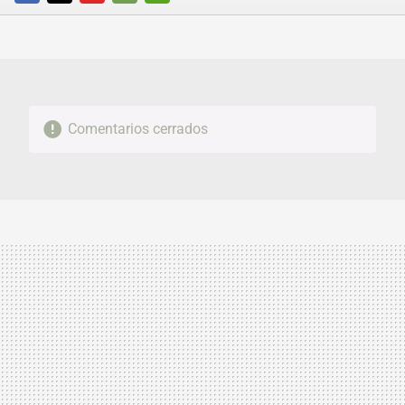
FACEBOOK
TWITTER
FLIPBOARD
E-
WHATSAPP
MAIL
Comentarios cerrados