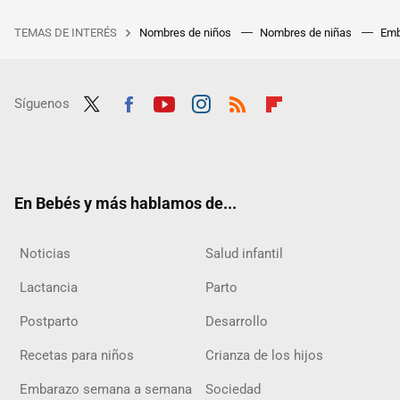
TEMAS DE INTERÉS
Nombres de niños
Nombres de niñas
Emb
Síguenos
Twit
Fac
Yout
Inst
RSS
Flip
ter
ebo
ube
agra
boar
ok
m
d
En Bebés y más hablamos de...
Noticias
Salud infantil
Lactancia
Parto
Postparto
Desarrollo
Recetas para niños
Crianza de los hijos
Embarazo semana a semana
Sociedad